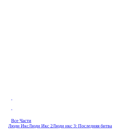
Все Части
Люди Икс
Люди Икс 2
Люди икс 3: Последняя битва