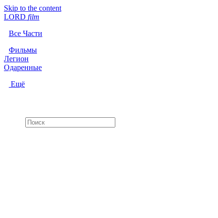
Skip to the content
LORD
f
i
l
m
Все Части
Фильмы
Легион
Одаренные
Ещё