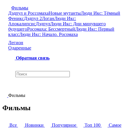
Фильмы
Дэдпул и Россомаха
Новые мутанты
Люди Икс: Тёмный
Феникс
Дэдпул 2
Логан
Люди Икс:
Апокалипсис
Дэдпул
Люди Икс: Дни минувшего
будущего
Росомаха: Бессмертный
Люди Икс: Первый
класс
Люди Икс: Начало. Росомаха
Легион
Одаренные
Обратная связь
Фильмы
Фильмы
Все
Новинки
Популярное
Топ 100
Самое