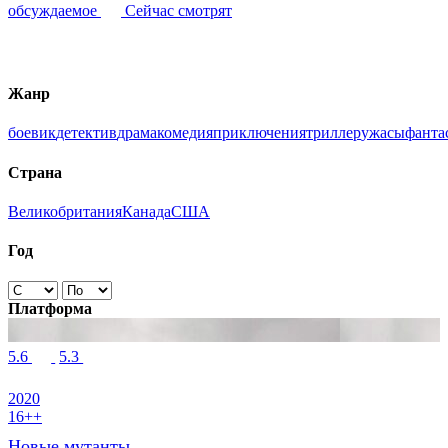
обсуждаемое
Сейчас смотрят
Жанр
боевик
детектив
драма
комедия
приключения
триллер
ужасы
фанта
Страна
Великобритания
Канада
США
Год
Платформа
5.6
5.3
2020
16++
Новые мутанты