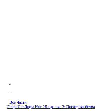
Все Части
Люди Икс
Люди Икс 2
Люди икс 3: Последняя битва