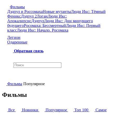
Фильмы
Дэдпул и Россомаха
Новые мутанты
Люди Икс: Тёмный
Феникс
Дэдпул 2
Логан
Люди Икс:
Апокалипсис
Дэдпул
Люди Икс: Дни минувшего
будущего
Росомаха: Бессмертный
Люди Икс: Первый
класс
Люди Икс: Начало. Росомаха
Легион
Одаренные
Обратная связь
Фильмы
Популярное
Фильмы
Все
Новинки
Популярное
Топ 100
Самое