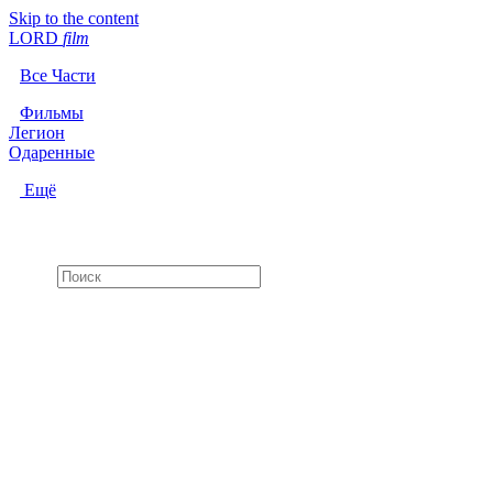
Skip to the content
LORD
f
i
l
m
Все Части
Фильмы
Легион
Одаренные
Ещё