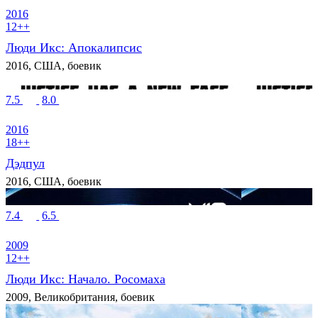
2016
12++
Люди Икс: Апокалипсис
2016, США, боевик
7.5
8.0
2016
18++
Дэдпул
2016, США, боевик
7.4
6.5
2009
12++
Люди Икс: Начало. Росомаха
2009, Великобритания, боевик