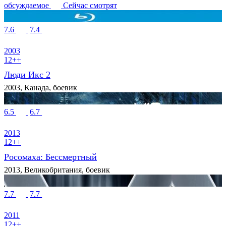
обсуждаемое
Сейчас смотрят
7.6
7.4
2003
12++
Люди Икс 2
2003, Канада, боевик
6.5
6.7
2013
12++
Росомаха: Бессмертный
2013, Великобритания, боевик
7.7
7.7
2011
12++